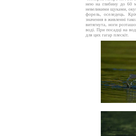
нею на глибину до 60 
невеликими щуками, оку
форель, оселедець. Крі
значення в живленні так
витягнута, ноги розташо
воді. При посадці на во
для цих гагар плескіт.