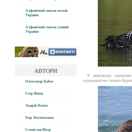
Алфавітний список птахів
України
Алфавітний список ссавців
України
АВТОРИ
У зимовому оперенні с
одноманітно темно-бурий
Олександр Бобко
Єгор Яцюк
Андрій Плига
Ігор Землянських
Станіслав Вітер