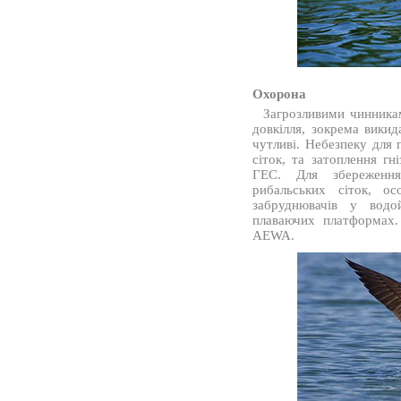
Охорона
Загрозливими чинникам
довкілля, зокрема викид
чутливі. Небезпеку для 
сіток, та затоплення гн
ГЕС. Для збереження
рибальських сіток, ос
забруднювачів у водо
плаваючих платформах.
AEWA.