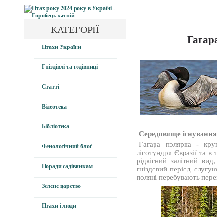
КАТЕГОРІЇ
Гагар
Птахи України
Гніздівлі та годівниці
Статті
Відеотека
Бібліотека
Середовище існування
Гагара полярна
- кру
Фенологічний блоґ
лісотундри Євразії та в 
рідкісний залітний вид
Поради садівникам
гніздовий період слугую
поляні перебувають перев
Зелене царство
Птахи і люди