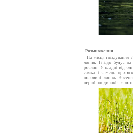
Розмноження
На місця гніздування з
липня. Гніздо будує на
рослин. У кладці від од
самка і самець протяг
половині липня. Восени
перші поодинокі з жовтні