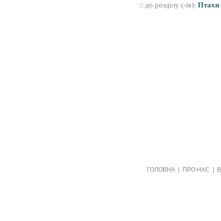
:: до розділу (-ів):
Птахи
Створено видавництвом "Пори року"
ГОЛОВНА
|
ПРО НАС
|
в рамках проекту "Пернаті друзі"