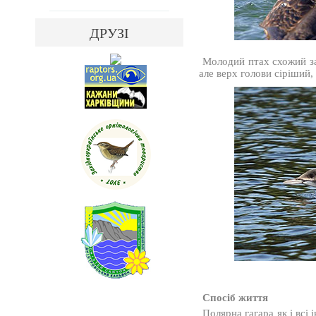
ДРУЗІ
Молодий птах схожий за
але верх голови сіріший, 
Спосіб життя
Полярна гагара як і всі 