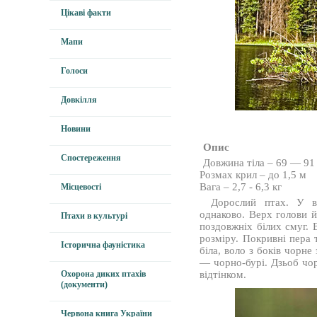
Цікаві факти
Мапи
Голоси
Довкілля
Новини
Опис
Спостереження
Довжина тіла – 69 — 91
Розмах крил – до 1,5 м
Вага – 2,7 - 6,3 кг
Місцевості
Дорослий птах. У ве
однаково. Верх голови й
Птахи в культурі
поздовжніх білих смуг. 
розміру. Покривні пера 
Історична фауністика
біла, воло з боків чорн
— чорно-бурі. Дзьоб чор
Охорона диких птахів
відтінком.
(документи)
Червона книга України