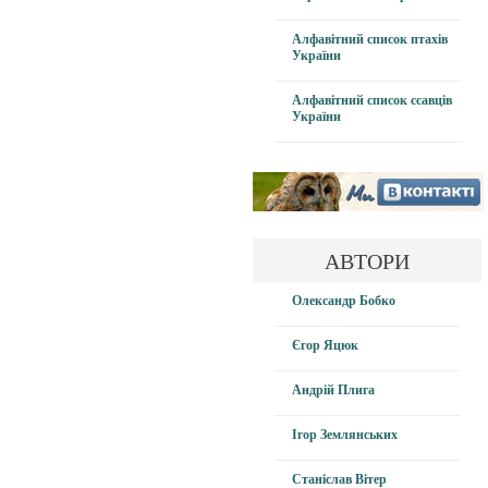
Алфавітний список птахів
України
Алфавітний список ссавців
України
АВТОРИ
Олександр Бобко
Єгор Яцюк
Андрій Плига
Ігор Землянських
Станіслав Вітер