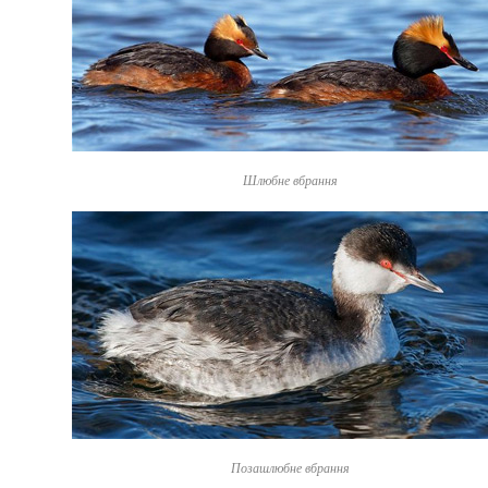
Шлюбне вбрання
Позашлюбне вбрання