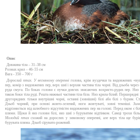
Опис
Довжина тіла – 31–38 см
Розмах крил – 46–55 см
Вага - 350 – 700 г
Дорослий птах.
У весняному оперенні
голова, крім вуздечки та видовжених «ву
пер, комір з видовжених пер, верх шиї і верхня частина тіла чорні. Від дзьоба через
руда смуга. По боках голови є пучки довгих звисаючих вохристо-рудих пер. Низ 
також боки тіла руді. Решта нижньої частини тіла біла. Низ крила білий. Першорядні 
другорядних тільки внутрішні чорні, останні (зовнішні) білі або білі з бурим. Ст
Дзьоб чорний, при основі жовто-зелений, ноги жовтуваті, зовні темніші.
Зим
відрізняється від шлюбного відсутністю видовжених пер на голові. Перед оком є білі
плями. Щоки й низ голови білі, низ шиї з буруватим відтінком. Самці трохи біль
Молодий птах
схожий на дорослих у зимовому оперенні, але верх тіла ще бурі
бурувата пляма. Дзьоб сірувато-рожевий.