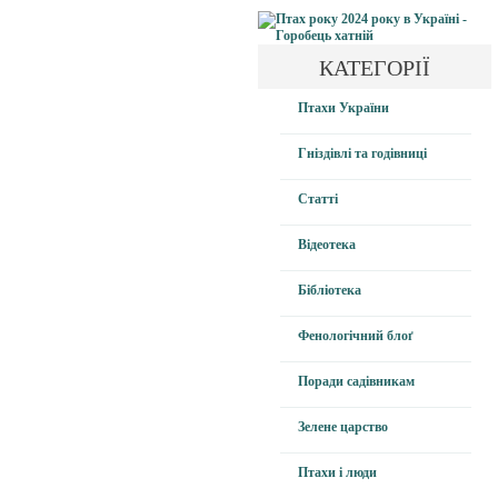
КАТЕГОРІЇ
Птахи України
Гніздівлі та годівниці
Статті
Відеотека
Бібліотека
Фенологічний блоґ
Поради садівникам
Зелене царство
Птахи і люди