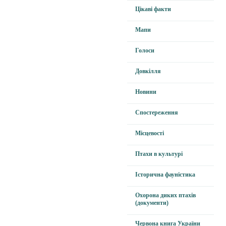
Цікаві факти
Мапи
Голоси
Довкілля
Новини
Спостереження
Місцевості
Птахи в культурі
Історична фауністика
Охорона диких птахів
(документи)
Червона книга України