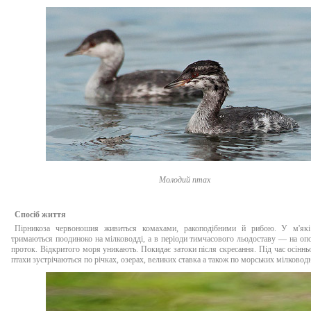
Молодий птах
Спосіб життя
Пірникоза червоношия живиться комахами, ракоподібними й рибою. У м'як
тримаються поодиноко на мілководді, а в періоди тимчасового льодоставу — на опо
проток. Відкритого моря уникають. Покидає затоки після скресання. Під час осіннь
птахи зустрічаються по річках, озерах, великих ставка а також по морських мілковод