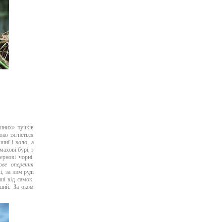
шних» пучків
 око тягнеться
шиї і воло, а
махові бурі, з
ернові чорні.
ове оперення
, за ним руді
ші від самок.
ший. За оком