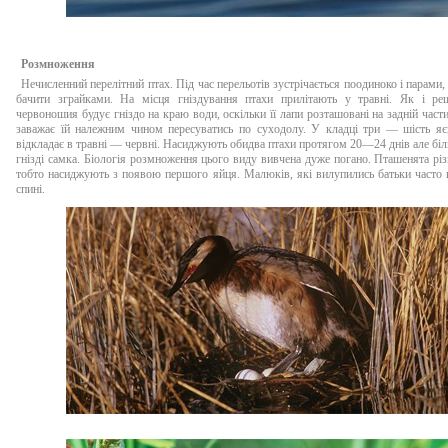
Розмноження
Нечисленний перелітний птах. Під час перельотів зустрічається поодиноко і парами,
бачити зграйками. На місця гніздування птахи прилітають у травні. Як і реш
червоношия будує гніздо на краю води, оскільки її лапи розташовані на задній части
заважає їй належним чином пересуватись по суходолу. У кладці три — шість яєц
відкладає в травні — червні. Насиджують обидва птахи протягом 20—24 днів але біл
гнізді самка. Біологія розмноження цього виду вивчена дуже погано. Пташенята різ
тобто насиджують з появою першого яйця. Малюків, які вилупились батьки часто 
спині.