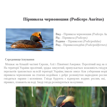
Пірникоза червоношия (Podiceps Auritus)
Вид
– Пірникоза червоношия
(Podiceps Au
Рід
– Пірникоза
(Podiceps)
Родина
– Пірникозові
(Podicipedidae)
Ряд
– Пірникозоподібні
(Podicipediformes)
Середовище існування
Мешкає на більшій частині Європи, Азії і Північної Америки. Перелітний вид на пі
На території України пролітний, зрідка зимуючий, припускається можливість гніздув
перельотів трапляється на всій території України; інколи зимує біля узбережжя морі
пірникоза червоношия на стоячих водоймах з добре розвинутою надводною рослин
гніздяться парами і колоніями. Гнізда будують з відмерлих водних рослин, які,
пірникоз, плавають на воді. Іноді гнізда розміщуються на купинах.