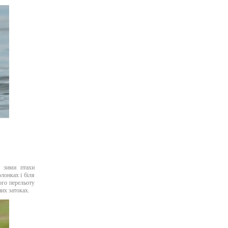
і зими птахи
лонках і біля
ого перельоту
них затоках.