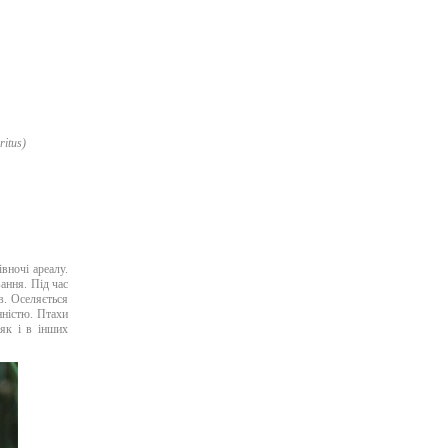
ritus)
вночі ареалу.
ання. Під час
в. Оселяється
ністю. Птахи
 як і в інших