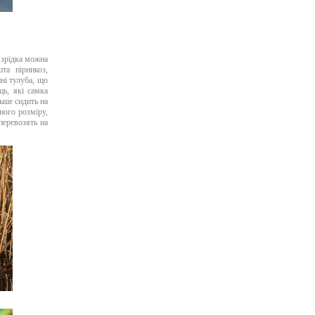
 зрідка можна
та пірникоз,
ні тулуба, що
ь, які самка
ьше сидить на
ного розміру,
перевозять на