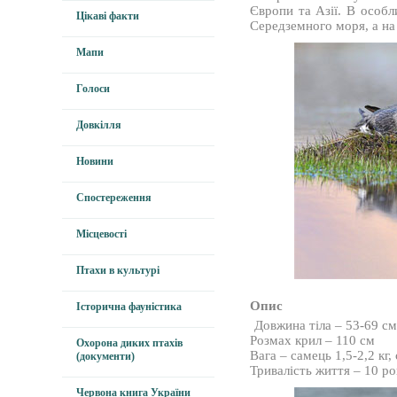
Європи та Азії. В особл
Цікаві факти
Середземного моря, а на 
Мапи
Голоси
Довкілля
Новини
Спостереження
Місцевості
Птахи в культурі
Опис
Історична фауністика
Довжина тіла – 53-69 с
Розмах крил – 110 см
Охорона диких птахів
Вага – самець 1,5-2,2 кг,
(документи)
Тривалість життя – 10 ро
Червона книга України