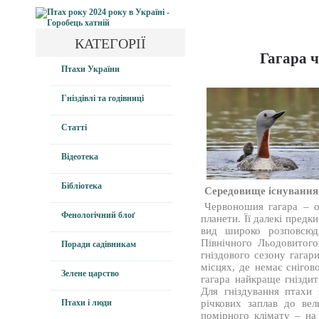
КАТЕГОРІЇ
Гагара ч
Птахи України
Гніздівлі та годівниці
Статті
Відеотека
Бібліотека
Середовище існування
Червоношия гагара – о
Фенологічний блоґ
планети. Її далекі предк
вид широко розповсюд
Північного Льодовитого
Поради садівникам
гніздового сезону гагар
місцях, де немає снігов
Зелене царство
гагара найкраще гнізди
Для гніздування птахи
Птахи і люди
річкових заплав до вел
помірного клімату – на