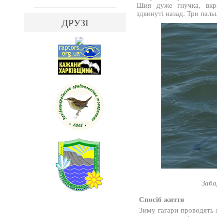
Шия дуже гнучка, вкр
здвинуті назад. Три пал
ДРУЗІ
Заба
Спосіб життя
Зиму гагари проводять 