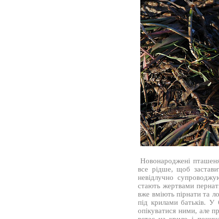
Новонароджені пташенят
все рідше, щоб застави
невідлучно супроводжу
стають жертвами пернат
вже вміють пірнати та ло
під крилами батьків. У
опікуватися ними, але п