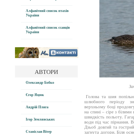
Алфавітний список птахів
України
Алфавітний список ссавців
України
АВТОРИ
Олександр Бобко
За
Єгор Яцюк
Голова та шия попільн
шлюбного періоду зн
верхньому боці продовгув
Андрій Плига
на спині – сіре з білими
швидкість польоту. Гага
Ігор Землянських
води під час пірнання. 
Дзьоб довгий та гостри
Станіслав Вітер
загнута догори. Біля осн