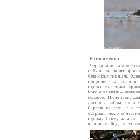
Розмноження
Червоношиї гагари утв
найчастіше за все прово
біля місця гніздівлі. Од
обороняє свої володіння
одного голосними крик
його елементів – незвич
головою. Після танка сам
догори дзьобом, запрош
6 разів на день, а у 
острівці гніздо із част
одному і тому ж місці. 
крапинку яйця, і протяго