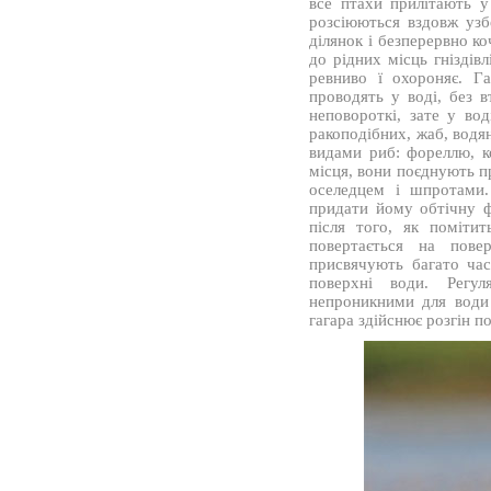
все птахи прилітають у
розсіюються вздовж уз
ділянок і безперервно ко
до рідних місць гніздів
ревниво ї охороняє. Г
проводять у воді, без 
неповороткі, зате у во
ракоподібних, жаб, водя
видами риб: фореллю, к
місця, вони поєднують п
оселедцем і шпротами.
придати йому обтічну ф
після того, як поміти
повертається на пове
присвячують багато час
поверхні води. Регу
непроникними для води
гагара здійснює розгін п