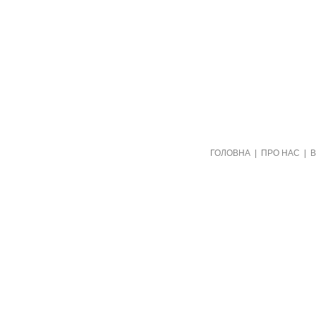
Створено видавництвом "Пори року"
ГОЛОВНА
|
ПРО НАС
|
в рамках проекту "Пернаті друзі"