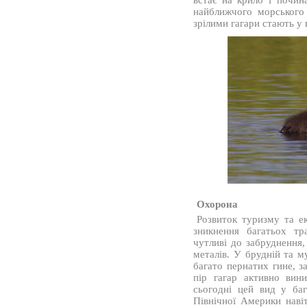
встає на крило і почин
найближчого морського
зрілими гагари стають у в
Охорона
Розвиток туризму та ек
зникнення багатьох тр
чутливі до забруднення,
металів. У брудній та м
багато пернатих гине, з
пір гагар активно вин
сьогодні цей вид у баг
Північної Америки наві