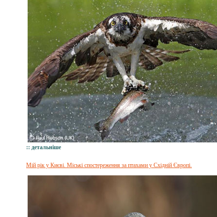
:: детальніше
Мій рік у Києві. Міські спостереження за птахами у Східній Європі.