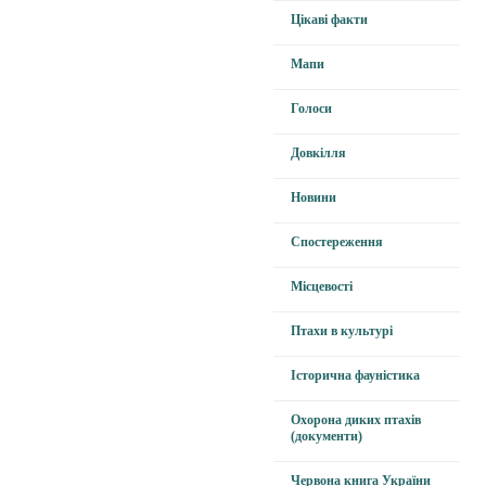
Цікаві факти
Мапи
Голоси
Довкілля
Новини
Спостереження
Місцевості
Птахи в культурі
Історична фауністика
Охорона диких птахів
(документи)
Червона книга України