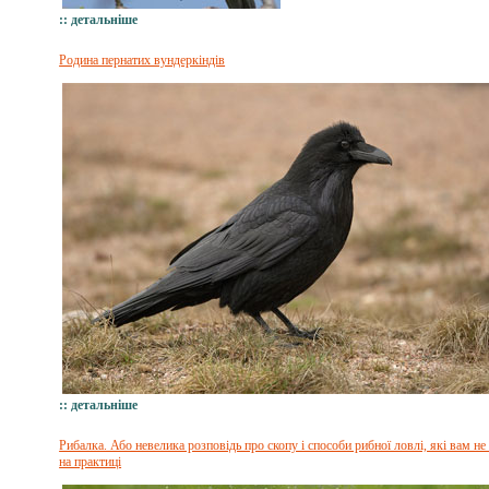
:: детальніше
Родина пернатих вундеркіндів
:: детальніше
Рибалка. Або невелика розповідь про скопу і способи рибної ловлі, які вам не
на практиці