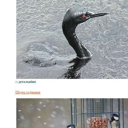
:: детальніше
Щедра годівниця