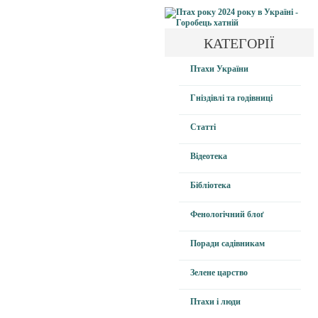
КАТЕГОРІЇ
Птахи України
Гніздівлі та годівниці
Статті
Відеотека
Бібліотека
Фенологічний блоґ
Поради садівникам
Зелене царство
Птахи і люди