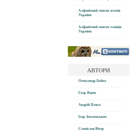
Алфавітний список птахів
України
Алфавітний список ссавців
України
АВТОРИ
Олександр Бобко
Єгор Яцюк
Андрій Плига
Ігор Землянських
Станіслав Вітер