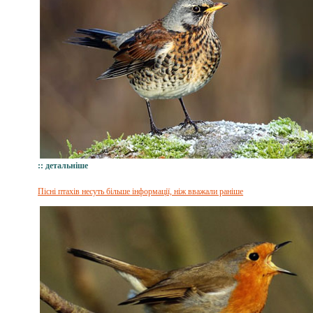
:: детальніше
Пісні птахів несуть більше інформації, ніж вважали раніше