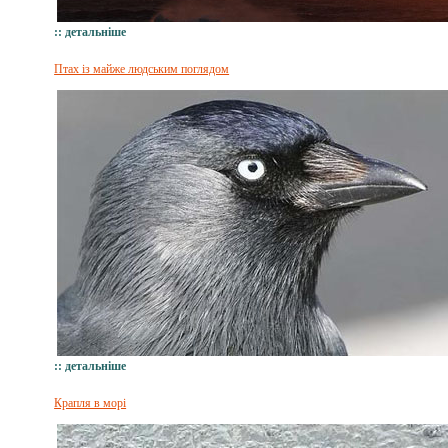
:: детальніше
Птах із майже людським поглядом
:: детальніше
Крапля в морі