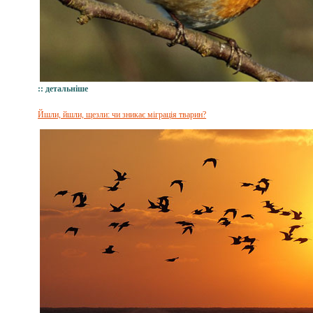
:: детальніше
Йшли, йшли, щезли: чи зникає міграція тварин?