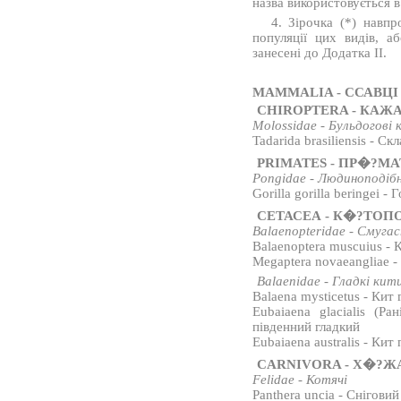
назва використовується 
4. Зірочка (*) навпро
популяції цих видів, а
занесені до Додатка II.
MAMMALIA - ССАВЦІ
CHIROPTERA - КАЖ
Molossidae - Бульдогові
Tadarida brasiliensis - С
PRIMATES - ПР�?М
Pongidae - Людиноподіб
Gorilla gorilla beringei - 
СЕТАСЕА - К�?ТОПО
Balaenopteridae - Смуга
Balaenoptera muscuius - 
Megaptera novaeangliae -
Balaenidae - Гладкі кит
Balaena mysticetus - Кит
Eubaiaena glacialis (Ра
південний гладкий
Eubaiaena australis - Кит
CARNIVORA - Х�?Ж
Felidae - Котячі
Panthera uncia - Сніговий