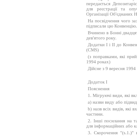
передається Депозитарі
для реєстрації та опу
Організації Об'єднаних Н
На посвідчення чого за
підписали цю Конвенцію
Вчинено в Бонні двадцят
дев'ятого року.
Додатки I і II до Конве
(CMS)
(з поправками, які прий
1994 роках)
Дійсне з 9 вересня 1994 
Додаток I
Пояснення
1. Мігруючі види, які вк
a) назви виду або підвид
b) назв всіх видів, які
частини.
2. Інші посилання на т
для інформаційних або к
3. Скорочення "(s.1.)"