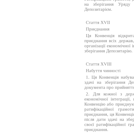
на зберігання Уряду 
Депозитарієм.
Стаття XVII
Приєднання
Ця Конвенція відкри
приєднання всіх держав, 
організації економічної
зберігання Депозитарію.
Стаття XVIII
Набуття чинності
1. Ця Конвенція набува
здачі на зберігання Де
документа про прийняття
2. Для кожної з держ
економічної інтеграції
Конвенцію або приєднуют
ратифікаційної грамо
приєднання, ця Конвенці
після дати здачі на зб
своєї ратифікаційної г
приєднання.