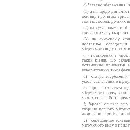
c) "статус збереження" 
(1) дані щодо динаміки
цей вид протягом трива
тих екосистем, до яких в
(2) на сучасному етапі 
тривалого часу скорочен
(3) на сучасному ета
достатньо середовищ
мігруючого виду протяго
(4) поширення і чисел
таких рівнів, що склал
потенційно прийнятні е
використанню дикої фаун
d) "статус збереження"
умов, зазначених в підпу
e) "що знаходиться під
мігруючого виду, якщо
межах всього його ареалу
f) "ареал" означає всю
тварини певного мігрую
якою вони перелітають пі
g) "середовище існува
мігруючого виду з прида