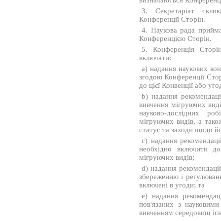
визначаються Конференц
3. Секретаріат скли
Конференції Сторін.
4. Наукова рада прийма
Конференцією Сторін.
5. Конференція Сторі
включати:
a) надання наукових кон
згодою Конференції Сторі
до цієї Конвенції або уго
b) надання рекомендац
вивчення мігруючих виді
науково-дослідних ро
мігруючих видів, а так
статус та заходи щодо й
c) надання рекомендаці
необхідно включити до
мігруючих видів;
d) надання рекомендаці
збереженню і регулюван
включені в угоди; та
e) надання рекомендац
пов'язаних з науковими
вивченням середовищ існ