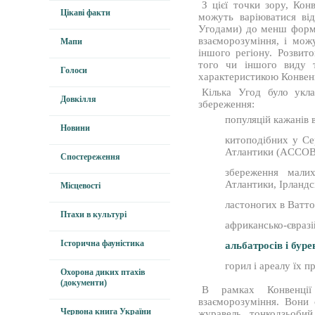
З цієї точки зору, Ко
Цікаві факти
можуть варіюватися від
Угодами) до менш форм
взаєморозуміння, і мож
Мапи
іншого регіону. Розвит
того чи іншого виду 
Голоси
характеристикою Конвенц
Кілька Угод було укл
Довкілля
збереження:
популяцій кажанів
Новини
китоподібних у Се
Атлантики (ACCO
Спостереження
збереження малих
Атлантики, Ірланд
Місцевості
ластоногих в Ватт
Птахи в культурі
африкансько-євраз
Історична фауністика
альбатросів і буре
горил і ареалу їх 
Охорона диких птахів
(документи)
В рамках Конвенції
взаєморозуміння. Вони 
Червона книга України
журавель, тонкодзьобий