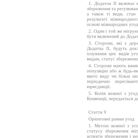
1. Додаток II включає 
збереження та регулюван
а також ті види, стан
результаті міжнародног
основі міжнародних угод
2. Один і той же мігру
бути включений до Додатк
3. Сторони, які є дер
Додатка II, будуть до
існування цих видів уг
видам, статус збереженн
4. Сторони мають вжива
популяцію або ж будь-як
якого виду чи більш ни
періодично пересікаю
юрисдикції.
5. Копія кожної з угод
Конвенції, передається д
Стаття V
Орієнтовні рамки угод
1. Метою кожної з уго
статусу збереження мі
аспекти збереження і ре