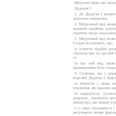
Мігруючі види, які знах
Додаток I
1. До Додатка I включе
загрозою зникнення.
2. Мігруючий вид може
надання надійних доказ
свідчень щодо знаходжен
3. Мігруючий вид може
Сторін встановить, що:
a) існують надійні док
свідчень про те, що цей 
та
b) що цей вид знову 
припиненням його охорон
4. Сторони, що є держ
переліку Додатка I, буду
a) зберегти і, якщо ц
існування, які важливі д
b) відвернути, усуну
доцільно, зменшити нег
мінімуму), які значно у
c) у міру можливості і
регулювати вплив факто