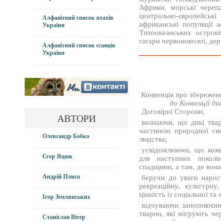
Африки, морські черепа
центрально-європейські
Алфавітний список птахів
африканські популяції а
України
Тихоокеанських острові
гагари червоноволої, де
Алфавітний список ссавців
України
Конвенція про збережен
до Конвенції див
Договірні Сторони,
АВТОРИ
визнаючи, що дикі тва
частиною природної сис
Олександр Бобко
людства;
усвідомлюючи, що кожн
Єгор Яцюк
для наступних поколін
спадщини, а там, де вона
Андрій Плига
беручи до уваги нарост
рекреаційну, культурну
цінність із соціальної та
Ігор Землянських
відчуваючи занепокоєн
тварин, які мігрують че
Станіслав Вітер