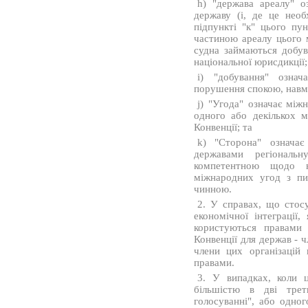
h) "держава ареалу" о
державу (і, де це необ
підпункті "к" цього пу
частиною ареалу цього 
судна займаються добу
національної юрисдикції;
i) "добування" означ
порушення спокою, навми
j) "Угода" означає між
одного або декількох м
Конвенції; та
k) "Сторона" означає
державами регіональн
компетентною щодо в
міжнародних угод з пит
чинною.
2. У справах, що стосую
економічної інтеграції,
користуються правами 
Конвенції для держав - ч
члени цих організацій
правами.
3. У випадках, коли 
більшістю в дві тре
голосуванні", або одно