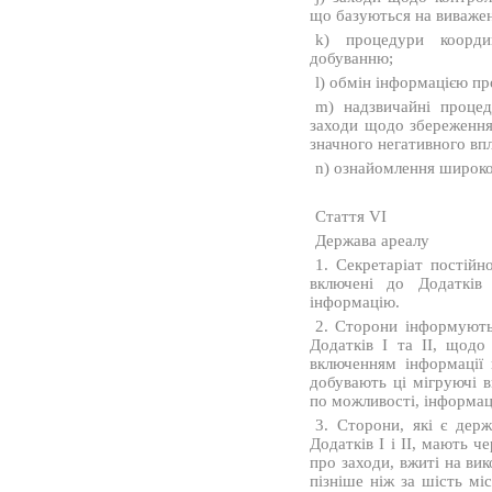
що базуються на виважен
k) процедури коорди
добуванню;
l) обмін інформацією пр
m) надзвичайні процед
заходи щодо збереження
значного негативного вп
n) ознайомлення широкої
Стаття VI
Держава ареалу
1. Секретаріат постійн
включені до Додатків
інформацію.
2. Сторони інформують 
Додатків I та II, щодо
включенням інформації 
добувають ці мігруючі в
по можливості, інформац
3. Сторони, які є дер
Додатків I і II, мають 
про заходи, вжиті на ви
пізніше ніж за шість мі