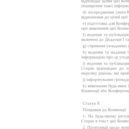
відповідає цілям цієї Кон
поширення такої інформа
d) зосередження уваги К
відношення до цілей цієї 
e) підготовка для Конфе
про виконання цієї Конвен
f) ведення та публікаці
включені до Додатків I та 
g) сприяння укладанню 
h) ведення та надання 
інформацією про ці угод
i) ведення та публікац
Сторін відповідно до пі
переліку рішень, які при
j) інформування громадсь
k) виконання будь-яких 
Конвенції або Конференці
Стаття X
Поправки до Конвенції
1. На будь-якому регул
Сторін в текст цієї Конв
2. Пропозиції щодо поп