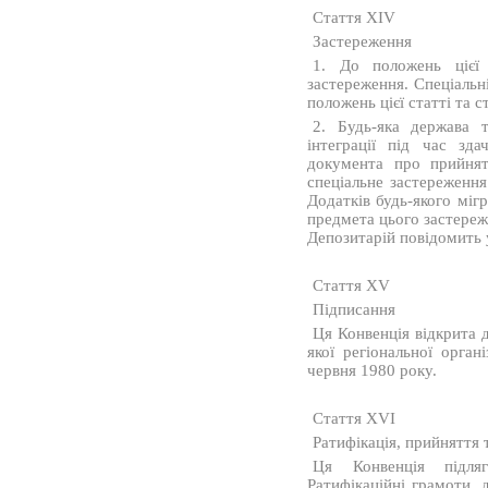
Стаття XIV
Застереження
1. До положень цієї 
застереження. Спеціальн
положень цієї статті та с
2. Будь-яка держава т
інтеграції під час зда
документа про прийнят
спеціальне застереженн
Додатків будь-якого мі
предмета цього застереже
Депозитарій повідомить 
Стаття XV
Підписання
Ця Конвенція відкрита д
якої регіональної орган
червня 1980 року.
Стаття XVI
Ратифікація, прийняття 
Ця Конвенція підляг
Ратифікаційні грамоти,