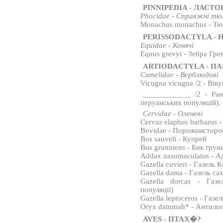
PINNIPEDIA - ЛАСТО
Phocidae - Справжні тю
Monachus monachus - Тю
PERISSODACTYLA -
Equidae - Конячі
Equus grevyi - Зебра Грев
ARTIODACTYLA - П
Camelidae - Верблюдові
Vicugna vicugna /2 - Вік
____________ /2 - Ран
перуанських популяцій).
Cervidae - Оленеві
Cervus elaphus barbarus 
Bovidae - Порожнисторо
Bos sauveli - Купрей
Bos grunniens - Бик грун
Addax nasomaculatus - А
Gazella cuvieri - Газель К
Gazella dama - Газель са
Gazella dorcas - Газел
популяції)
Gazella leptoceros - Газе
Oryx dammah* - Антило
AVES - ПТАХ�?