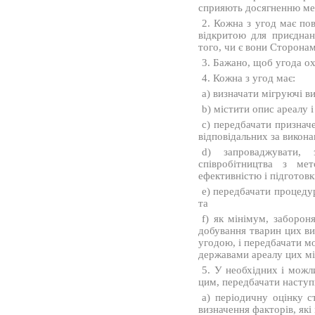
сприяють досягненню ме
2. Кожна з угод має по
відкритою для приєднан
того, чи є вони Сторонами
3. Бажано, щоб угода о
4. Кожна з угод має:
a) визначати мігруючі в
b) містити опис ареалу і
c) передбачати призначе
відповідальних за викона
d) запроваджувати, 
співробітництва з ме
ефективністю і підготовк
e) передбачати процеду
та
f) як мінімум, заборон
добування тварин цих ви
угодою, і передбачати мо
державами ареалу цих мі
5. У необхідних і можл
цим, передбачати наступ
a) періодичну оцінку с
визначення факторів, які