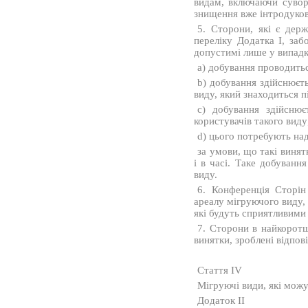
видам, включаючи сувор
знищення вже інтродуков
5. Сторони, які є дер
переліку Додатка I, за
допустимі лише у випадк
a) добування проводитьс
b) добування здійснюєт
виду, який знаходиться п
c) добування здійсню
користувачів такого виду
d) цього потребують на
за умови, що такі винят
і в часі. Таке добуванн
виду.
6. Конференція Сторі
ареалу мігруючого виду,
які будуть сприятливими
7. Сторони в найкоротш
винятки, зроблені відпові
Стаття IV
Мігруючі види, які мож
Додаток II