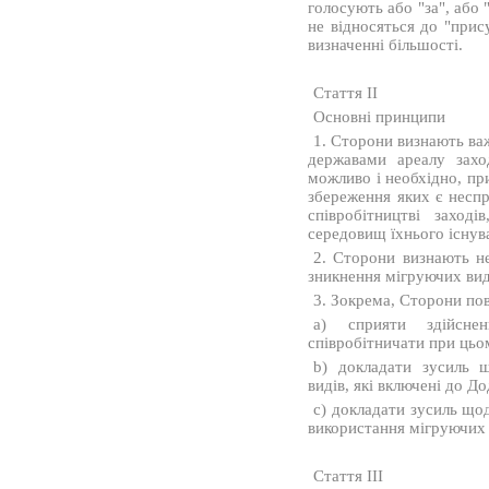
голосують або "за", або
не відносяться до "прис
визначенні більшості.
Стаття II
Основні принципи
1. Сторони визнають ва
державами ареалу захо
можливо і необхідно, пр
збереження яких є несп
співробітництві заход
середовищ їхнього існув
2. Сторони визнають не
зникнення мігруючих вид
3. Зокрема, Сторони пов
a) сприяти здійсн
співробітничати при цьо
b) докладати зусиль 
видів, які включені до До
c) докладати зусиль що
використання мігруючих в
Стаття III