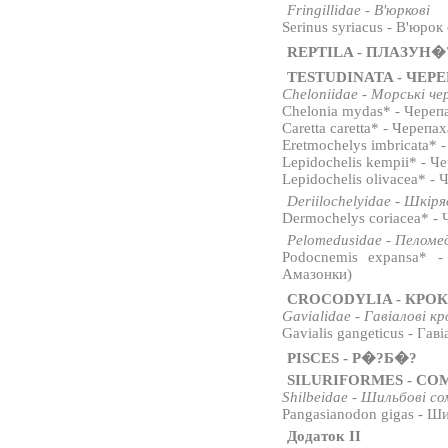
Fringillidae - В'юркові
Serinus syriacus - В'юрок
REPTILA - ПЛАЗУН�
TESTUDINATA - ЧЕР
Cheloniidae - Морські че
Chelonia mydas* - Череп
Caretta caretta* - Черепа
Eretmochelys imbricata* -
Lepidochelis kempii* - Ч
Lepidochelis olivacea* -
Deriilochelyidae - Шкір
Dermochelys coriacea* -
Pelomedusidae - Пеломе
Podocnemis expansa* - 
Амазонки)
CROCODYLIA - КРО
Gavialidae - Гавіалові к
Gavialis gangeticus - Гав
PISCES - Р�?Б�?
SILURIFORMES - СО
Shilbeidae - Шильбові с
Pangasianodon gigas - Ш
Додаток II