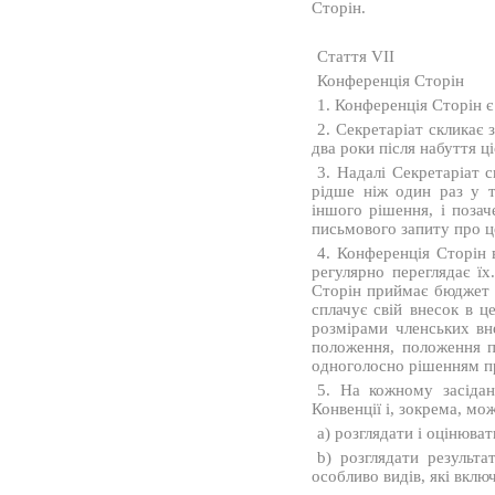
Сторін.
Стаття VII
Конференція Сторін
1. Конференція Сторін є
2. Секретаріат скликає 
два роки після набуття ц
3. Надалі Секретаріат с
рідше ніж один раз у 
іншого рішення, і позач
письмового запиту про це
4. Конференція Сторін 
регулярно переглядає ї
Сторін приймає бюджет 
сплачує свій внесок в 
розмірами членських вн
положення, положення п
одноголосно рішенням пр
5. На кожному засідан
Конвенції і, зокрема, мож
a) розглядати і оцінюва
b) розглядати результа
особливо видів, які включе