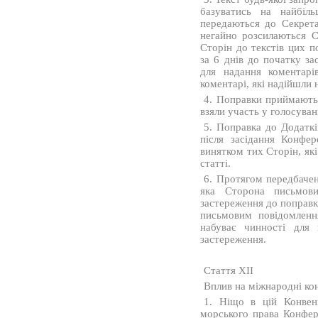
базуватись на найбіл
передаються до Секрета
негайно розсилаються С
Сторін до текстів цих п
за 6 днів до початку за
для надання коментарі
коментарі, які надійшли 
4. Поправки приймаютьс
взяли участь у голосуван
5. Поправка до Додаткі
після засідання Конфер
винятком тих Сторін, які
статті.
6. Протягом передбачено
яка Сторона письмов
застереження до поправк
письмовим повідомленн
набуває чинності для 
застереження.
Стаття XII
Вплив на міжнародні кон
1. Ніщо в цій Конвенц
морського права Конфер