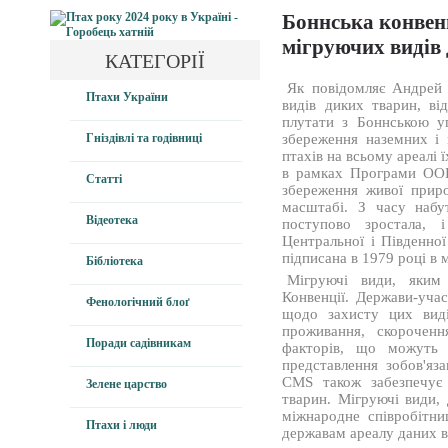
Боннська конвенц
мігруючих видів
КАТЕГОРІЇ
Як повідомляє Андрей 
Птахи України
видів диких тварин, в
плутати з Боннською у
Гніздівлі та годівниці
збереження наземних і
птахів на всьому ареалі
в рамках Програми ООН
Статті
збереження живої приро
масштабі. З часу набут
Відеотека
поступово зростала, 
Центральної і Південної
підписана в 1979 році в м
Бібліотека
Мігруючі види, яким 
Конвенції. Держави-уча
Фенологічний блоґ
щодо захисту цих виді
проживання, скорочен
Поради садівникам
факторів, що можуть 
представлення зобов'яза
CMS також забезпечує 
Зелене царство
тварин. Мігруючі види,
міжнародне співробітни
Птахи і люди
державам ареалу даних в