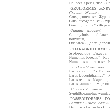
Haiiaeetus pelagicus* - 
GRUIFORMES - ЖУР
Gruidae - Журавлині
Grus japonensis* - Жура
Grus leucogeranus* - Жур
Grus nigricollis * - Жур
Otididae - Дрофині
Chlamydotis undulata*
популяції)
Otis tarda - Дрофа (серед
CHARADRIIFORMES 
Scolopacidae - Бекасові
Numenius borealis* - Кр
Numenius tenuirostris* 
Laridae - Мартинові
Larus audouinii* - Март
Larus leucophthalmus* -
Larus relictus - Мартин р
Larus saundersi - Мартин
Alcidae - Чистикові
Synthliboramphus wumiz
PASSERIFORMES - Г
Parulidae - Лісові славки
Dendroica kirtlandii - Спі