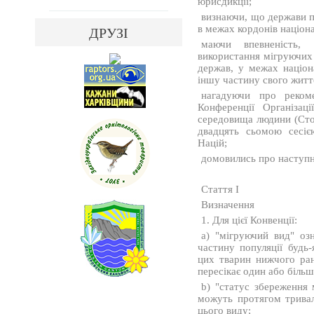
юрисдикції;
визнаючи, що держави по
в межах кордонів націона
ДРУЗІ
маючи впевненість,
використання мігруючих 
держав, у межах націон
іншу частину свого житт
нагадуючи про реком
Конференції Організац
середовища людини (Сток
двадцять сьомою сесіє
Націй;
домовились про наступн
Стаття I
Визначення
1. Для цієї Конвенції:
а) "мігруючий вид" оз
частину популяції будь
цих тварин нижчого ран
пересікає один або більш
b) "статус збереження 
можуть протягом тривал
цього виду;