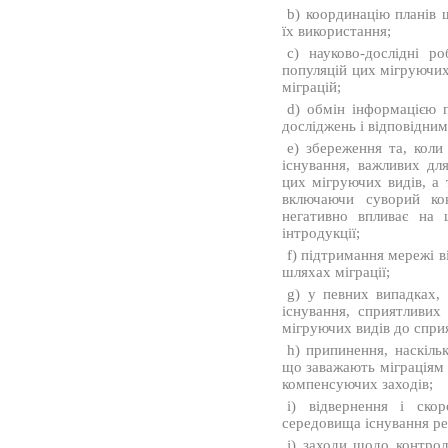
b) координацію планів 
їх використання;
c) науково-дослідні ро
популяцій цих мігруючих
міграцій;
d) обмін інформацією п
досліджень і відповідни
e) збереження та, коли
існування, важливих дл
цих мігруючих видів, а
включаючи суворий кон
негативно впливає на 
інтродукції;
f) підтримання мережі 
шляхах міграції;
g) у певних випадках,
існування, сприятливих
мігруючих видів до спри
h) припинення, наскіль
що заважають міграціям 
компенсуючих заходів;
i) відвернення і ско
середовища існування ре
j) заходи щодо контрол