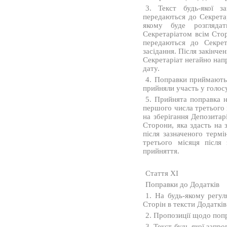
3. Текст будь-якої з
передаються до Секретар
якому буде розгляда
Секретаріатом всім Стор
передаються до Секрет
засідання. Після закінче
Секретаріат негайно нап
дату.
4. Поправки приймаютьс
прийняли участь у голос
5. Прийнята поправка н
першого числа третього м
на зберігання Депозита
Сторони, яка здасть на 
після зазначеного терм
третього місяця після
прийняття.
Стаття XI
Поправки до Додатків
1. На будь-якому регул
Сторін в тексти Додатків
2. Пропозиції щодо поп
3. Текст будь-якої запр