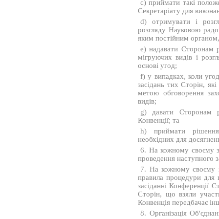
c) приймати такі положе
Секретаріату для виконан
d) отримувати і розгл
розгляду Науковою радо
яким постійним органом,
e) надавати Сторонам 
мігруючих видів і розгл
основі угод;
f) у випадках, коли уго
засідань тих Сторін, як
метою обговорення зах
видів;
g) давати Сторонам р
Конвенції; та
h) приймати рішення
необхідних для досягненн
6. На кожному своєму з
проведення наступного з
7. На кожному своєму з
правила процедури для 
засіданні Конференції С
Сторін, що взяли участ
Конвенція передбачає ін
8. Організація Об'єднан