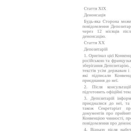
Стаття XIX
Денонсація
Будь-яка Сторона мож
повідомлення Депозитар
через 12 місяців піс
денонсацію.
Стаття XX
Депозитарій
1. Оригінал цієї Конвенц
російською та французь
зберігання Депозитарію. 
текстів усім державам і 
які підписали Конвен
приєднання до неї.
2. Після консультаці
підготовить офіційні тек
3. Депозитарій інфор
приєдналися до неї, та 
також Секретаріат пр
документів про прийнят
Конвенцією чинності, пр
повідомлення про денон
4. Відразу після набут