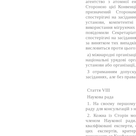
агентство з атомної е
Стороною цієї Конвенці
призначений Сторона
спостерігачі на засіданн
установи, компетентні
використання мігруючих 
повідомили Секретарі
спостерігачі на засідан
за винятком тих випадкі
висловиться проти цього
a) міжнародні організаці
національні урядові орг
установи або організації
З отриманням допуску
засіданнях, але без права
Стаття VIII
Наукова рада
1. На своєму першому 
раду для консультацій з 
2. Кожна із Сторін мо
членом Наукової ради
кваліфіковані експерти,
цих експертів, крите