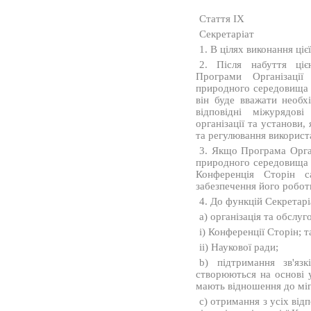
Стаття IX
Секретаріат
1. В цілях виконання ціє
2. Після набуття ці
Програми Організаці
природного середовища ф
він буде вважати необ
відповідні міжурядов
організації та установи,
та регулювання використ
3. Якщо Програма Орган
природного середовища б
Конференція Сторін с
забезпечення його робот
4. До функцій Секретарі
a) організація та обслуг
i) Конференції Сторін; т
ii) Наукової ради;
b) підтримання зв'яз
створюються на основі 
мають відношення до міг
c) отримання з усіх від