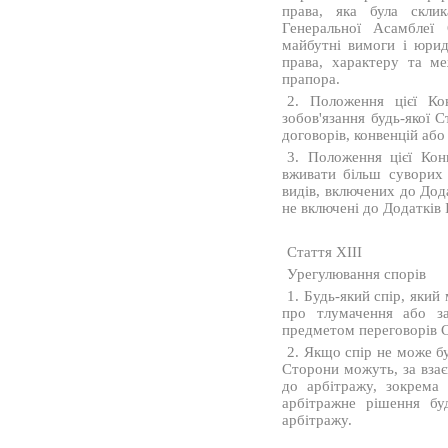
права, яка була скли
Генеральної Асамблеї 
майбутні вимоги і юрид
права, характеру та м
прапора.
2. Положення цієї Ко
зобов'язання будь-якої 
договорів, конвенцій або
3. Положення цієї Кон
вживати більш суворих
видів, включених до Дода
не включені до Додатків I 
Стаття XIII
Урегулювання спорів
1. Будь-який спір, яки
про тлумачення або за
предметом переговорів С
2. Якщо спір не може бу
Сторони можуть, за вза
до арбітражу, зокрема
арбітражне рішення бу
арбітражу.