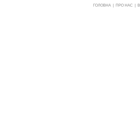
Створено видавництвом "Пори року"
ГОЛОВНА
|
ПРО НАС
|
в рамках проекту "Пернаті друзі"