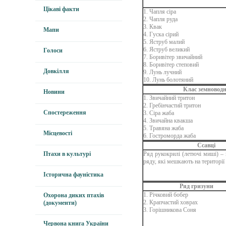
Цікаві факти
1. Чапля сіра
2. Чапля руда
3. Квак
Мапи
4. Гуска сірий
5. Яструб малий
6. Яструб великий
Голоси
7. Боривітер звичайний
8. Боривітер степовий
Довкілля
9. Лунь лучний
10. Лунь болотяний
Клас земноводн
Новини
1. Звичайний тритон
2. Гребінчастий тритон
Спостереження
3. Сіра жаба
4. Звичайна квакша
5. Травяна жаба
Місцевості
6. Гостроморда жаба
Ссавці
Птахи в культурі
Ряд рукокрилі (летючі миші) – 
ряду, які мешкають на території
Історична фауністика
Ряд гризуни
1. Річковий бобер
Охорона диких птахів
2. Крапчастий ховрах
(документи)
3. Горішникова Соня
Червона книга України