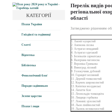
Перелік видів ро
регіональної охо
КАТЕГОРІЇ
області
Птахи України
Затведжено рішенням обл
Гніздівлі та годівниці
1. Аконіт кущистий
Статті
2. Анемона лісова
3. Астрагал нежданий
4. Астрагал одеський
Відеотека
5. Белевалія сарматська
6. Валеріана пагоносна
7. Вероніка Гриньова
Бібліотека
8. Виноград лісовий
9. Голокучник дубовий
10. Горицвіт весняний
Фенологічний блоґ
11. Деревій тонколистий
12. Кермек широколистий
Поради садівникам
13. Китятки молдавські
14. Латаття біле
15. Леопольдія тонкоцвіта
Зелене царство
16. Лищиця горбкова
17. Ломиніс цілолистий
18. Льон лінійнолистий
Птахи і люди
19. Льонок великохвостий