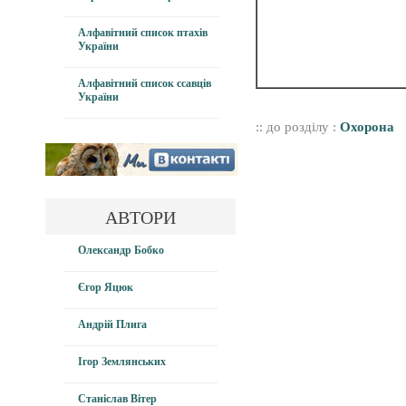
Алфавітний список птахів
України
Алфавітний список ссавців
України
:: до розділу :
Охорона
АВТОРИ
Олександр Бобко
Єгор Яцюк
Андрій Плига
Ігор Землянських
Станіслав Вітер